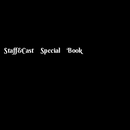
Staff&Cast
Special
Book