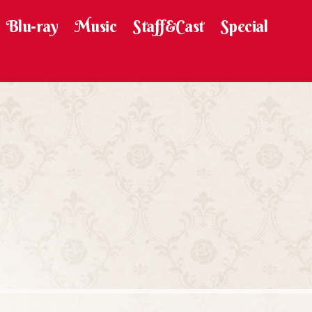
Blu-ray
Music
Staff&Cast
Special