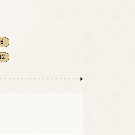
#6
12