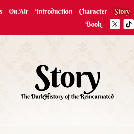
s
On Air
Introduction
Character
Story
Book