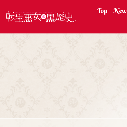
Top
New