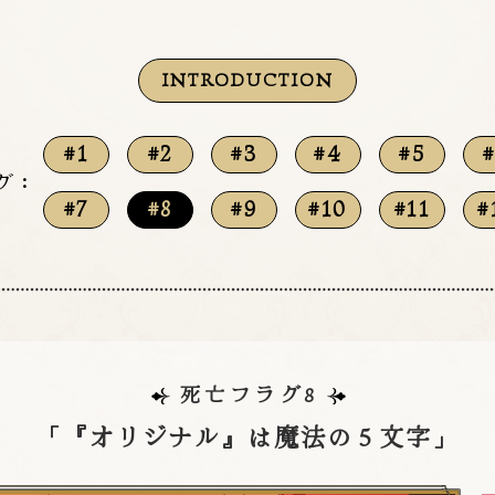
INTRODUCTION
#1
#2
#3
#4
#5
グ
：
#7
#8
#9
#10
#11
#
死亡フラグ8
「『オリジナル』は魔法の５文字」