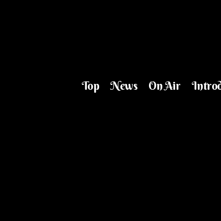
Top
News
On Air
Intro