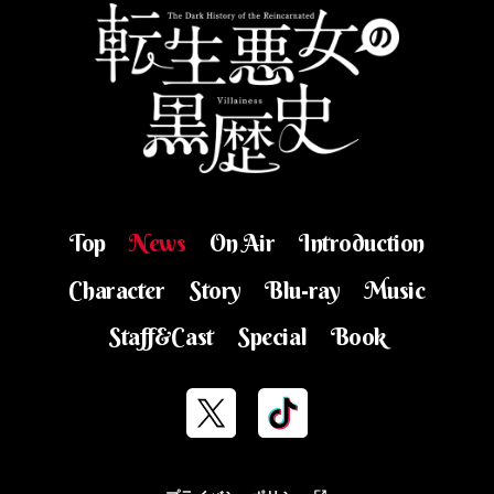
Top
News
On Air
Introduction
Character
Story
Blu-ray
Music
Staff&Cast
Special
Book