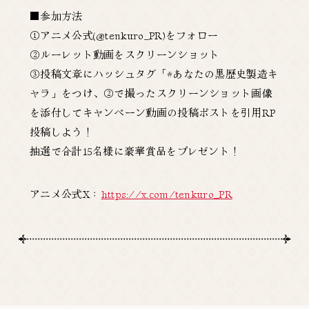
■参加方法
①アニメ公式(@tenkuro_PR)をフォロー
②ルーレット動画をスクリーンショット
③投稿文章にハッシュタグ「#あなたの黒歴史製造キ
ャラ」をつけ、②で撮ったスクリーンショット画像
を添付してキャンペーン動画の投稿ポストを引用RP
投稿しよう！
抽選で合計15名様に豪華賞品をプレゼント！
アニメ公式X：
https://x.com/tenkuro_PR